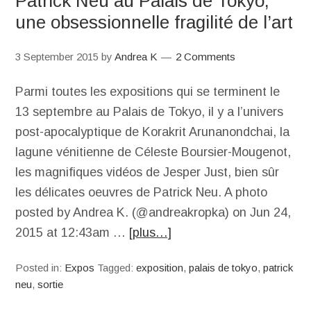
Patrick Neu au Palais de Tokyo,
une obsessionnelle fragilité de l’art
3 September 2015
by
Andrea K
2 Comments
Parmi toutes les expositions qui se terminent le
13 septembre au Palais de Tokyo, il y a l’univers
post-apocalyptique de Korakrit Arunanondchai, la
lagune vénitienne de Céleste Boursier-Mougenot,
les magnifiques vidéos de Jesper Just, bien sûr
les délicates oeuvres de Patrick Neu. A photo
posted by Andrea K. (@andreakropka) on Jun 24,
2015 at 12:43am …
[plus…]
Posted in:
Expos
Tagged:
exposition
,
palais de tokyo
,
patrick
neu
,
sortie