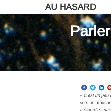
AU HASARD
Parler
« C’est un peu 
sors un mouchoi
a étourdie, mai