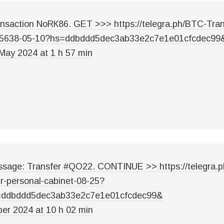
nsасtiоn NоRК86. GЕТ >>> https://telegra.ph/BTC-Tran
05638-05-10?hs=ddbddd5dec3ab33e2c7e1e01cfcdec99
May 2024 at 1 h 57 min
sage: Transfer #QO22. CONTINUE >> https://telegra.p
r-personal-cabinet-08-25?
=ddbddd5dec3ab33e2c7e1e01cfcdec99&
er 2024 at 10 h 02 min