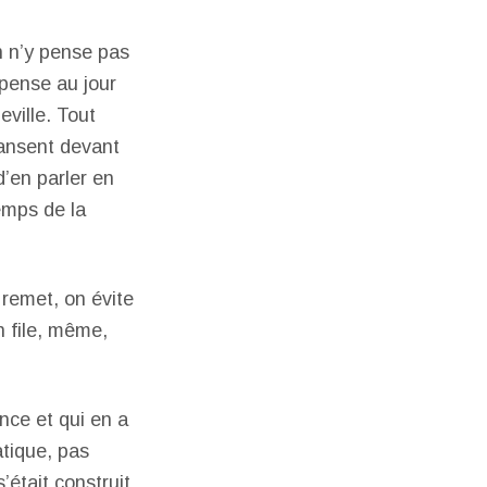
n n’y pense pas
epense au jour
ville. Tout
 dansent devant
d’en parler en
temps de la
 remet, on évite
n file, même,
nce et qui en a
atique, pas
’était construit