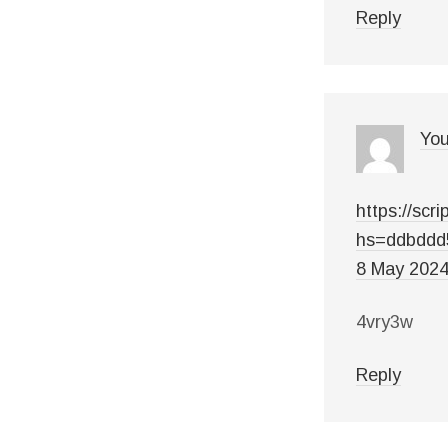
Reply
You
https://s
hs=ddbddd
8 May 2024
4vry3w
Reply