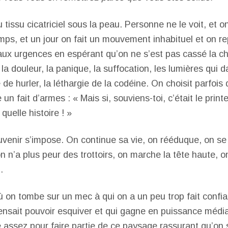
tissu cicatriciel sous la peau. Personne ne le voit, et o
emps, et un jour on fait un mouvement inhabituel et on r
aux urgences en espérant qu’on ne s’est pas cassé la che
, la douleur, la panique, la suffocation, les lumières qui
e de hurler, la léthargie de la codéine. On choisit parfois 
n fait d’armes : « Mais si, souviens-toi, c’était le prin
quelle histoire ! »
ouvenir s’impose. On continue sa vie, on rééduque, on se
n n’a plus peur des trottoirs, on marche la tête haute, o
.
ù on tombe sur un mec à qui on a un peu trop fait confia
pensait pouvoir esquiver et qui gagne en puissance médi
 assez pour faire partie de ce paysage rassurant qu’on s