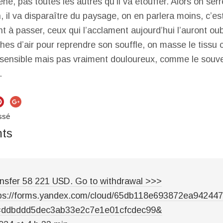
e, pas toutes les autres qu’il va étouffer. Alors on serr
 il va disparaître du paysage, on en parlera moins, c’es
à passer, ceux qui l’acclament aujourd’hui l’auront ou
es d’air pour reprendre son souffle, on masse le tissu ci
 sensible mais pas vraiment douloureux, comme le souven
.
ssé
ts
nsfer 58 221 USD. Gо tо withdrаwаl >>>
ps://forms.yandex.com/cloud/65db118e693872ea94244
=ddbddd5dec3ab33e2c7e1e01cfcdec99&