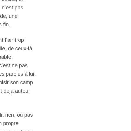
a n’est pas
ïde, une
 fin.
 l’air trop
lle, de ceux-là
pable.
 c’est ne pas
s paroles à lui.
oisir son camp
it déjà autour
it rien, ou pas
n propre