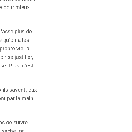
ge pour mieux
 fasse plus de
e qu’on a les
propre vie, à
r se justifier,
se. Plus, c’est
x ils savent, eux
ent par la main
as de suivre
e sache, on