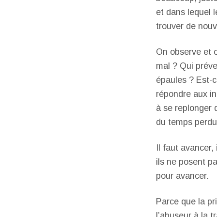
et dans lequel 
trouver de nouve
On observe et o
mal ? Qui préve
épaules ? Est-ce
répondre aux iné
à se replonger 
du temps perdu
Il faut avancer,
ils ne posent p
pour avancer.
Parce que la pri
l’abuseur à la 