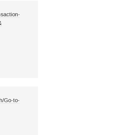
saction-
&
h/Go-to-