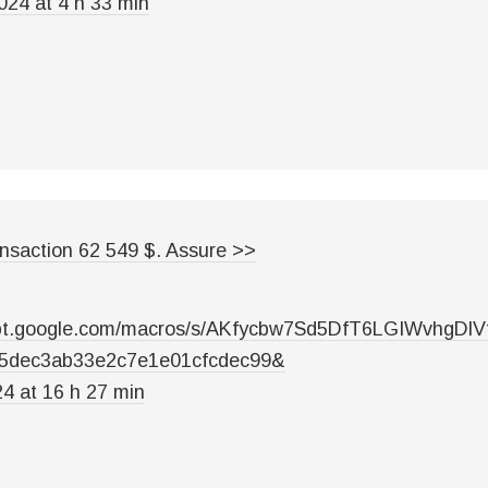
024 at 4 h 33 min
nsaction 62 549 $. Assure >>
cript.google.com/macros/s/AKfycbw7Sd5DfT6LGIWvhgD
5dec3ab33e2c7e1e01cfcdec99&
24 at 16 h 27 min