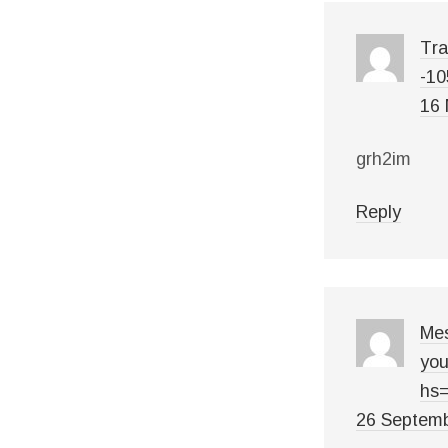
Тrа
-1
16 
grh2im
Reply
Mes
you
hs
26 Septemb