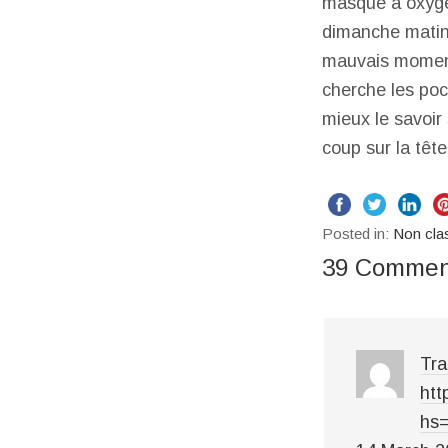
masque à oxygèn
dimanche matin,
mauvais moment 
cherche les poch
mieux le savoir
coup sur la tête
Posted in:
Non cla
39 Commen
Tra
htt
hs