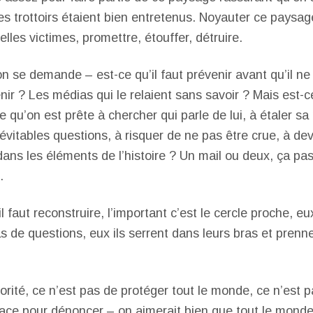
les trottoirs étaient bien entretenus. Noyauter ce paysa
lles victimes, promettre, étouffer, détruire.
n se demande – est-ce qu’il faut prévenir avant qu’il ne
nir ? Les médias qui le relaient sans savoir ? Mais est-c
 qu’on est prête à chercher qui parle de lui, à étaler sa 
vitables questions, à risquer de ne pas être crue, à devoi
dans les éléments de l’histoire ? Un mail ou deux, ça pas
.
 il faut reconstruire, l’important c’est le cercle proche, eu
as de questions, eux ils serrent dans leurs bras et prenn
orité, ce n’est pas de protéger tout le monde, ce n’est p
trace pour dénoncer – on aimerait bien que tout le mond