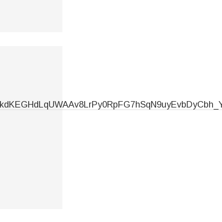
_wgI8KkdKEGHdLqUWAAv8LrPy0RpFG7hSqN9uyEvbDyCbh_