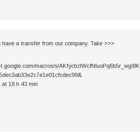
 have a transfer from our company. Take >>>
cript.google.com/macros/s/AKfycbzlWcfNIuoPq6b5r
5dec3ab33e2c7e1e01cfcdec99&
 at 18 h 43 min