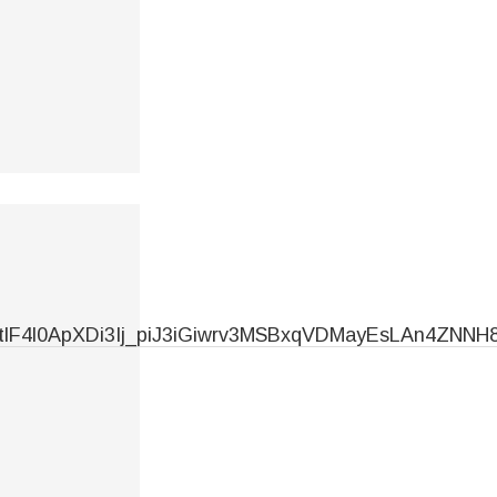
lVtlF4l0ApXDi3Ij_piJ3iGiwrv3MSBxqVDMayEsLAn4ZNNH