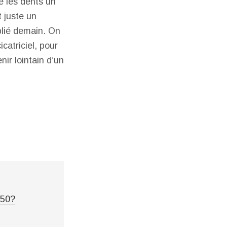
e les dents un
t juste un
blié demain. On
catriciel, pour
ir lointain d’un
750?