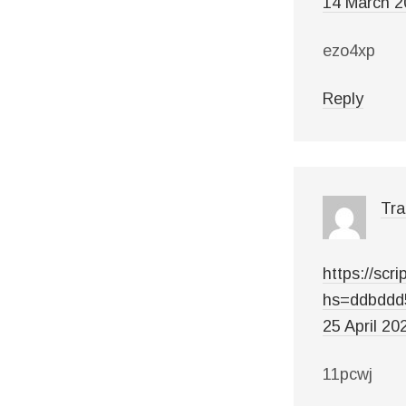
14 March 2
ezo4xp
Reply
Tra
https://s
hs=ddbddd
25 April 20
11pcwj