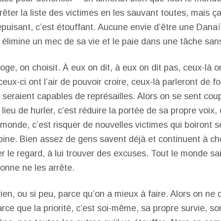
rêter la liste des victimes en les sauvant toutes, mais ç
 épuisant, c’est étouffant. Aucune envie d’être une Dana
élimine un mec de sa vie et le paie dans une tâche sans
roge, on choisit. À eux on dit, à eux on dit pas, ceux-là ont
ceux-ci ont l’air de pouvoir croire, ceux-là parleront de fo
s seraient capables de représailles. Alors on se sent cou
lieu de hurler, c’est réduire la portée de sa propre voix,
 monde, c’est risquer de nouvelles victimes qui boiront se
ine. Bien assez de gens savent déjà et continuent à ch
er le regard, à lui trouver des excuses. Tout le monde sa
onne ne les arrête.
rien, ou si peu, parce qu’on a mieux à faire. Alors on ne d
rce que la priorité, c’est soi-même, sa propre survie, so