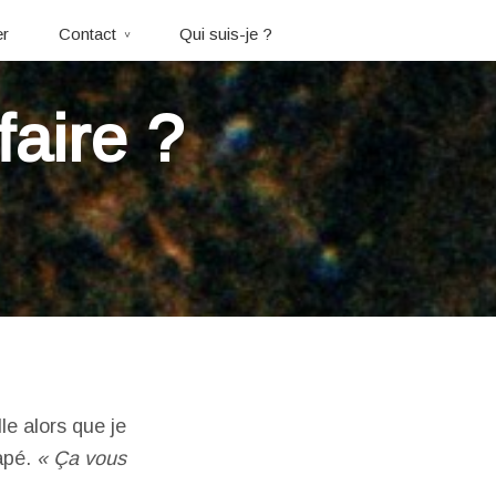
er
Contact
Qui suis-je ?
faire ?
lle alors que je
napé.
« Ça vous