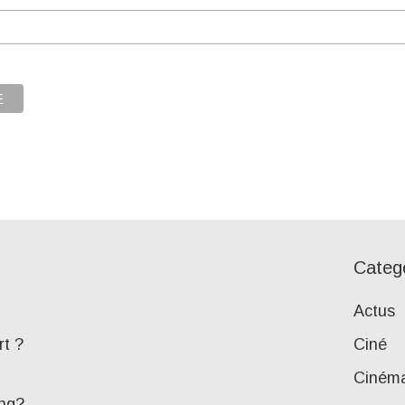
Categ
Actus
rt ?
Ciné
Ciném
ing?