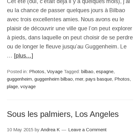
Cet été (oui, c’était déjà il y a quelques mois), j’ai
eu la chance de passer quelques jours à Bilbao
avec trois excellentes amies. Nous avons eu le
plaisir de découvrir une ville que l’on peut explorer
à pieds, dans laquelle on peut choisir de se perdre
ou de longer le fleuve jusqu’au Guggenheim. Le
…
[plus…]
Posted in:
Photos
,
Voyage
Tagged:
bilbao
,
espagne
,
guggenheim
,
guggenheim bilbao
,
mer
,
pays basque
,
Photos
,
plage
,
voyage
Sous les palmiers, Los Angeles
10 May 2015
by
Andrea K
Leave a Comment