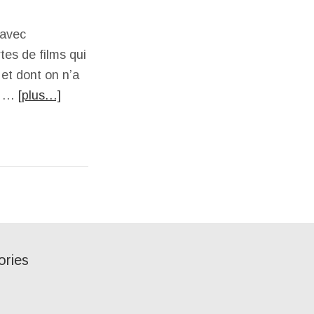
 avec
tes de films qui
et dont on n’a
om …
[plus…]
ories