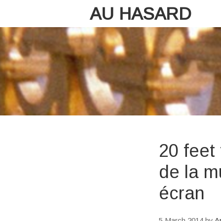
AU HASARD
20 feet
de la m
écran
5 March 2014
by
A