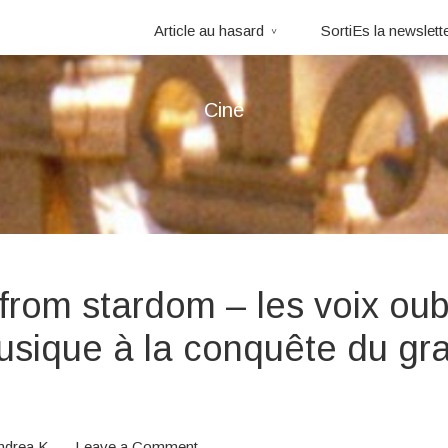
Article au hasard
SortiEs la newslett
Ciné
 from stardom – les voix oub
usique à la conquête du gr
ndrea K
Leave a Comment