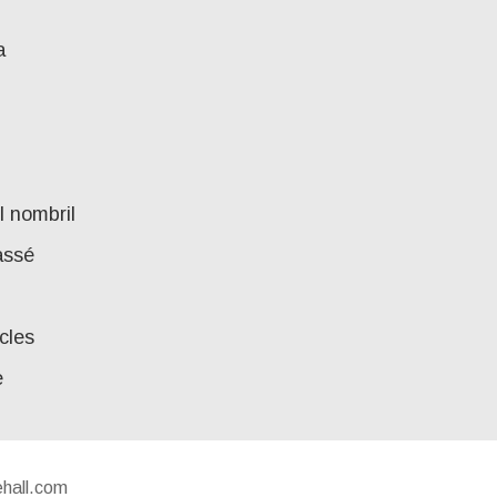
a
l nombril
assé
cles
e
hall.com