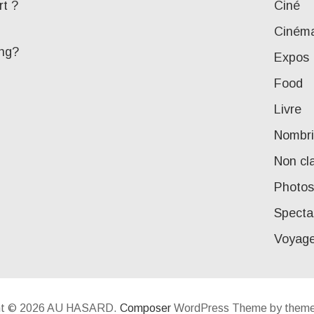
rt ?
Ciné
Ciném
ing?
Expos
Food
Livre
Nombri
Non cl
Photos
Specta
Voyag
ht © 2026 AU HASARD.
Composer
WordPress Theme by theme