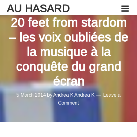
AU HASARD
20 feet from stardom
– les voix oubliées de
la musique à la
conquête du grand
écran
5 March 2014
by
Andrea K
Andrea K
Leave a
Comment