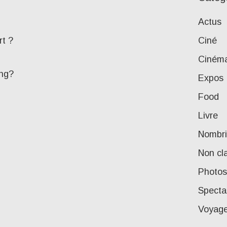
Actus
rt ?
Ciné
Ciném
ing?
Expos
Food
Livre
Nombri
Non cl
Photos
Specta
Voyag