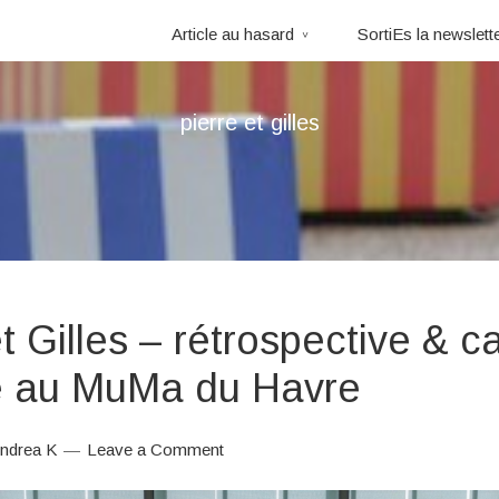
Article au hasard
SortiEs la newslett
pierre et gilles
t Gilles – rétrospective & c
e au MuMa du Havre
ndrea K
Leave a Comment