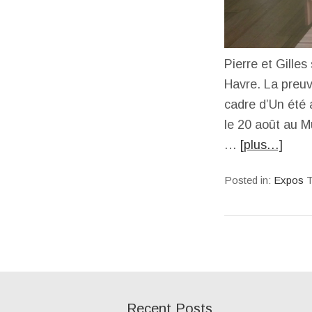
Pierre et Gille
Havre. La preuv
cadre d’Un été 
le 20 août au 
…
[plus…]
Posted in:
Expos
T
Recent Posts