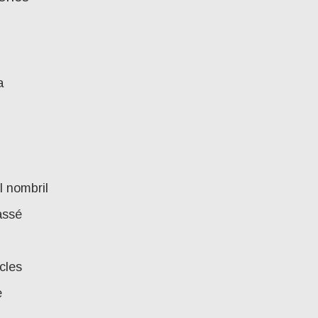
a
l nombril
assé
cles
e