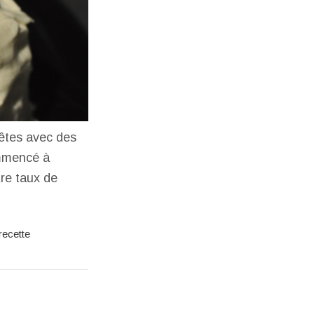
êtes avec des
ommencé à
tre taux de
recette
e