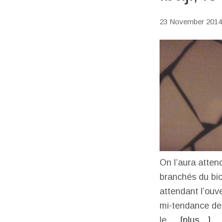
23 November 2014
On l’aura atten
branchés du bio
attendant l’ouv
mi-tendance de 
le …
[plus…]