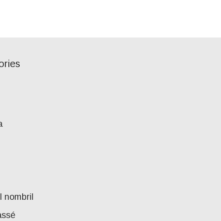
ories
a
l nombril
assé