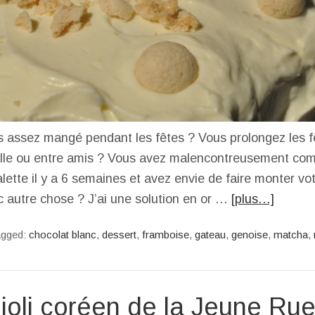
s assez mangé pendant les fêtes ? Vous prolongez les f
ille ou entre amis ? Vous avez malencontreusement c
lette il y a 6 semaines et avez envie de faire monter vo
c autre chose ? J’ai une solution en or …
[plus…]
agged:
chocolat blanc
,
dessert
,
framboise
,
gateau
,
genoise
,
matcha
,
e joli coréen de la Jeune Ru