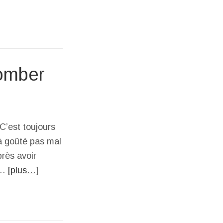
tomber
C’est toujours
jà goûté pas mal
près avoir
 …
[plus…]