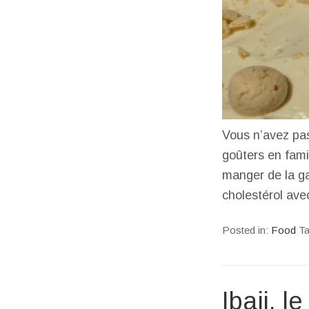
Vous n’avez pa
goûters en fam
manger de la ga
cholestérol ave
Posted in:
Food
T
Ibaji, l