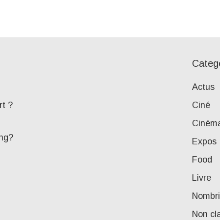
Categ
Actus
rt ?
Ciné
Ciném
ing?
Expos
Food
Livre
Nombri
Non cl