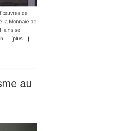
 d’œuvres de
e la Monnaie de
 Hains se
tion …
[plus…]
isme au