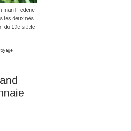
n mari Frederic
us les deux nés
n du 19e siècle
voyage
uand
nnaie