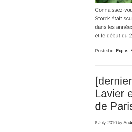
Connaissez-vous
Storck était sc
dans les années
et le début du 
Posted in:
Expos
,
[dernie
Lavier 
de Pari
8 July 2016
by
And