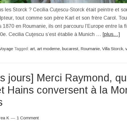
 les Storck ? Cecilia Cuţescu-Storck était peintre et so
ulpteur, tout comme son père Karl et son frère Carol. To
 1870 en Roumanie, ils ont parcouru l’Europe entre la fi
20e. Cecilia Cuţescu s’est établie à Munich …
[plus…]
Voyage
Tagged:
art
,
art moderne
,
bucarest
,
Roumanie
,
Villa Storck
,
rs jours] Merci Raymond, q
et Hains conversent à la Mo
s
rea K
1 Comment