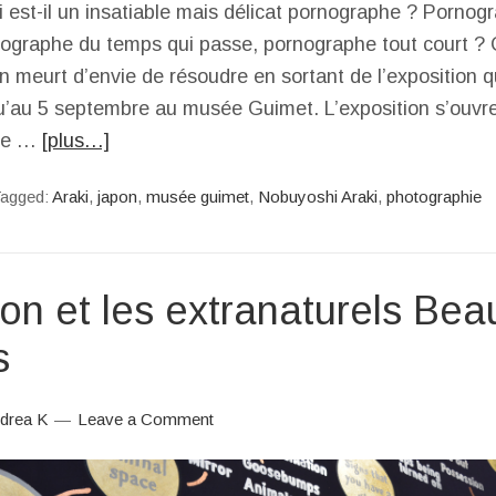
 est-il un insatiable mais délicat pornographe ? Pornog
nographe du temps qui passe, pornographe tout court ? 
n meurt d’envie de résoudre en sortant de l’exposition qu
’au 5 septembre au musée Guimet. L’exposition s’ouvre
ue …
[plus…]
agged:
Araki
,
japon
,
musée guimet
,
Nobuyoshi Araki
,
photographie
on et les extranaturels Bea
s
drea K
Leave a Comment