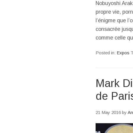
Nobuyoshi Araki
propre vie, por
l’énigme que l’o
consacrée jusqu
comme celle q
Posted in:
Expos
T
Mark Di
de Pari
21 May 2016
by
An