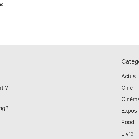
ac
Categ
Actus
rt ?
Ciné
Ciném
ing?
Expos
Food
Livre