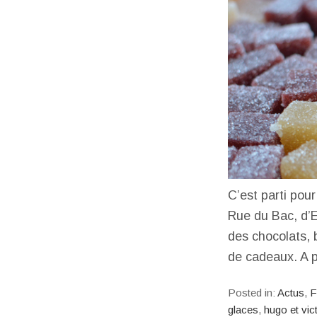
C’est parti pour
Rue du Bac, d’Er
des chocolats, 
de cadeaux. A 
Posted in:
Actus
,
F
glaces
,
hugo et vic