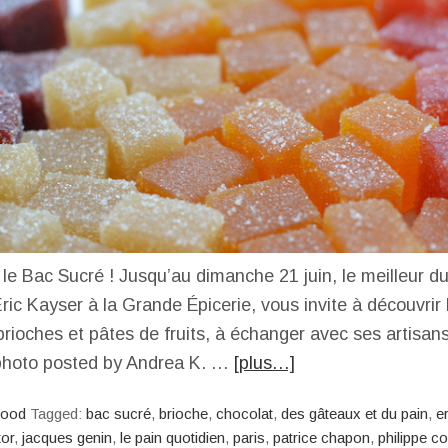
 le Bac Sucré ! Jusqu’au dimanche 21 juin, le meilleur du
ic Kayser à la Grande Épicerie, vous invite à découvrir l
brioches et pâtes de fruits, à échanger avec ses artisan
photo posted by Andrea K. …
[plus…]
ood
Tagged:
bac sucré
,
brioche
,
chocolat
,
des gâteaux et du pain
,
e
tor
,
jacques genin
,
le pain quotidien
,
paris
,
patrice chapon
,
philippe co