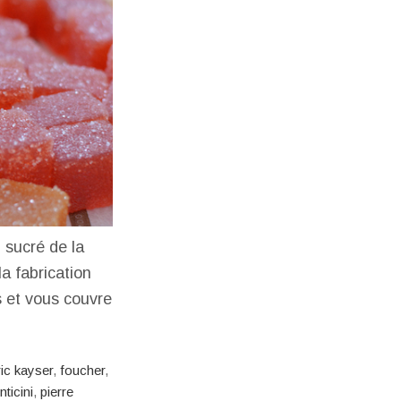
 sucré de la
a fabrication
s et vous couvre
ric kayser
,
foucher
,
nticini
,
pierre