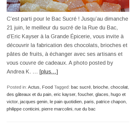
C’est parti pour le Bac Sucré ! Jusqu’au dimanche
21 juin, le meilleur du sucré de la Rue du Bac,
d’Eric Kayser à la Grande Épicerie, vous invite à
découvrir la fabrication des chocolats, brioches et
pâtes de fruits, à échanger avec ses artisans et
vous couvre de cadeaux. A photo posted by
Andrea K. …
[plus…]
Posted in:
Actus
,
Food
Tagged:
bac sucré
,
brioche
,
chocolat
,
des gâteaux et du pain
,
eric kayser
,
foucher
,
glaces
,
hugo et
victor
,
jacques genin
,
le pain quotidien
,
paris
,
patrice chapon
,
philippe conticini
,
pierre marcolini
,
rue du bac