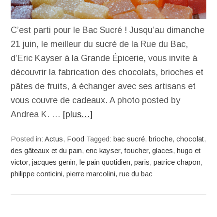
C’est parti pour le Bac Sucré ! Jusqu’au dimanche
21 juin, le meilleur du sucré de la Rue du Bac,
d’Eric Kayser à la Grande Épicerie, vous invite à
découvrir la fabrication des chocolats, brioches et
pâtes de fruits, à échanger avec ses artisans et
vous couvre de cadeaux. A photo posted by
Andrea K. …
[plus…]
Posted in:
Actus
,
Food
Tagged:
bac sucré
,
brioche
,
chocolat
,
des gâteaux et du pain
,
eric kayser
,
foucher
,
glaces
,
hugo et
victor
,
jacques genin
,
le pain quotidien
,
paris
,
patrice chapon
,
philippe conticini
,
pierre marcolini
,
rue du bac