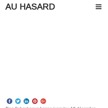
AU HASARD
Derniers jours pour se
laisser happer par
Tino Sehgal au Palais
de Tokyo
8 December 2016
by
Andrea K
Andrea K
Leave a
Comment