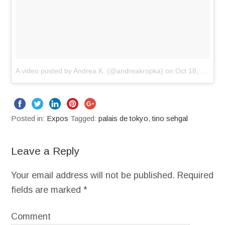
A video posted by Andrea K. (@andreakropka)
on
Oct 18, 2016 at 10:02am PDT
Posted in:
Expos
Tagged:
palais de tokyo
,
tino sehgal
Leave a Reply
Your email address will not be published.
Required
fields are marked
*
Comment