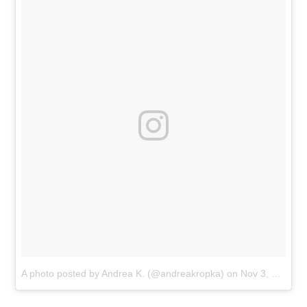
A photo posted by Andrea K. (@andreakropka)
on
Nov 3, 2016 at 4:30am PDT