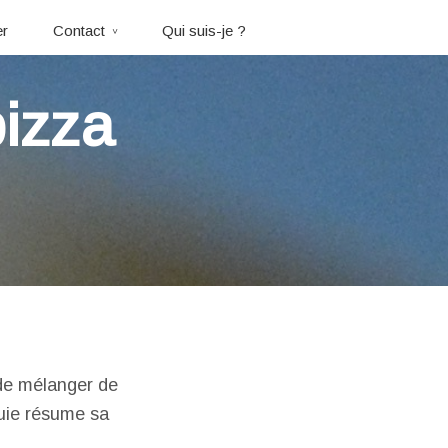
er
Contact
Qui suis-je ?
pizza
 de mélanger de
ouie résume sa