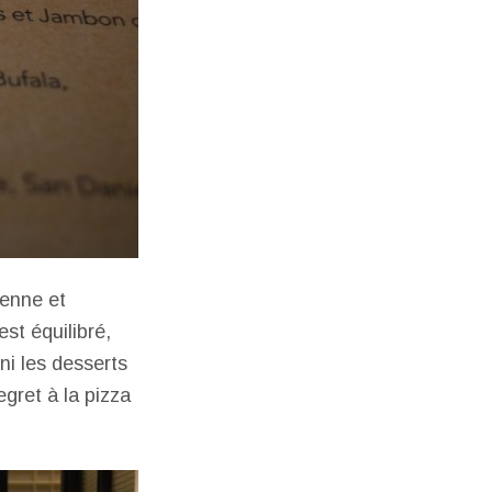
ienne et
st équilibré,
ni les desserts
egret à la pizza