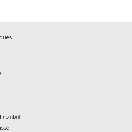
ories
a
l nombril
assé