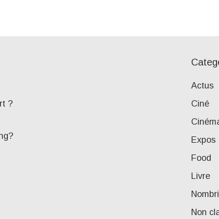
Categ
Actus
rt ?
Ciné
Ciném
ing?
Expos
Food
Livre
Nombri
Non cl