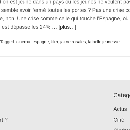
 on est jeune dans un pays où les jeunes ne veulent pas
e semble avoir fermé toutes les portes ? Pas une crise 
e, non. Une crise comme celle qui touche l’Espagne, où 
l est dépasse les 24% …
[plus…]
Tagged:
cinema
,
espagne
,
film
,
jaime rosales
,
la belle jeunesse
Categ
Actus
rt ?
Ciné