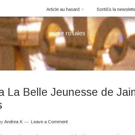
Article au hasard
SortiEs la newslett
jaime rosales
 La Belle Jeunesse de Ja
s
by
Andrea K
Leave a Comment