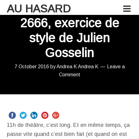
AU HASARD
2666, exercice de
style de Julien
Gosselin
7 October 2016
by
Andrea K
Andrea K
Leave a
Comment
11h de théâtre, c’est long. Et en même temps, ça
passe vite quand c’est bien fait (et quand on est