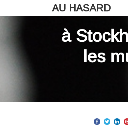
AU HASARD
à Stock
les m