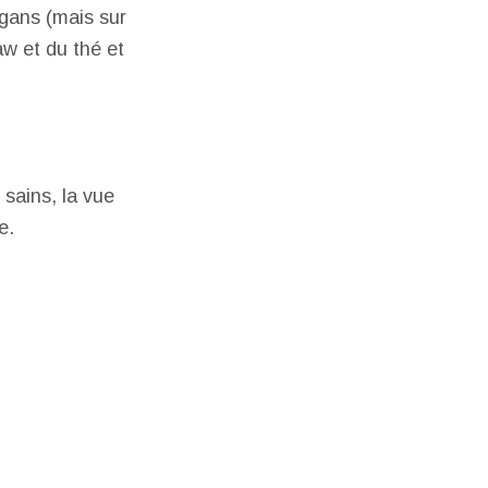
egans (mais sur
aw et du thé et
 sains, la vue
e.