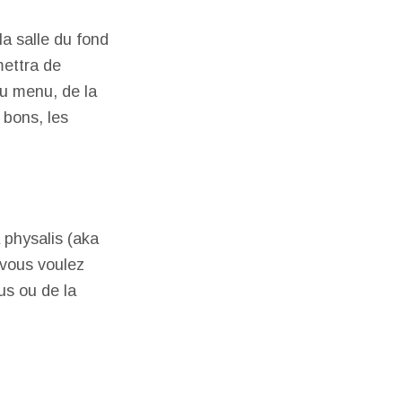
la salle du fond
mettra de
Au menu, de la
 bons, les
a physalis (aka
 vous voulez
us ou de la