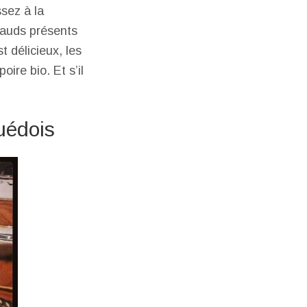
ssez à la
chauds présents
t délicieux, les
oire bio. Et s’il
uédois