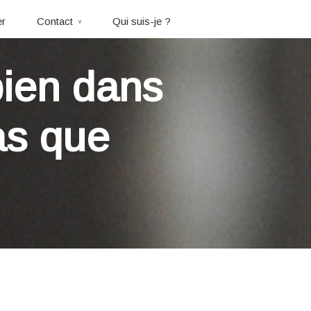
er
Contact
Qui suis-je ?
ien dans
as que