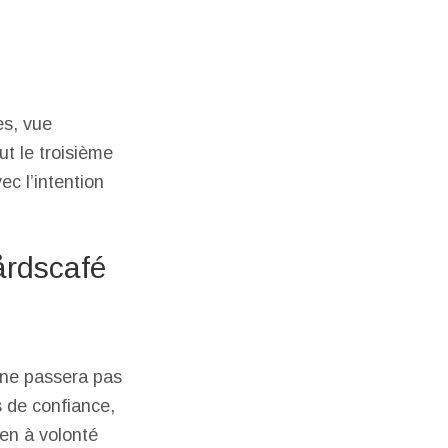
es, vue
ut le troisième
ec l’intention
årdscafé
n ne passera pas
 de confiance,
ien à volonté