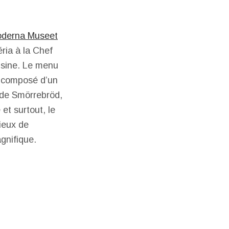
derna Museet
ria à la Chef
isine. Le menu
) composé d’un
t de Smörrebröd,
et surtout, le
cieux de
agnifique.