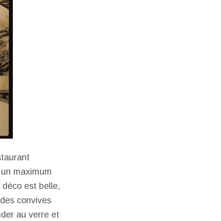
estaurant
et un maximum
 déco est belle,
a des convives
nder au verre et