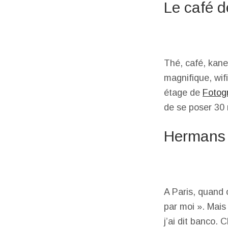
Le café d
Thé, café, kane
magnifique, wif
étage de
Fotog
de se poser 30 
Hermans 
A Paris, quand 
par moi ». Mai
j’ai dit banco.