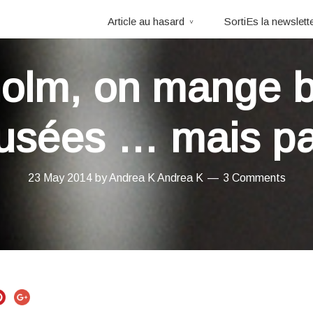
Article au hasard
SortiEs la newslett
holm, on mange b
usées … mais p
23 May 2014
by
Andrea K
Andrea K
3 Comments