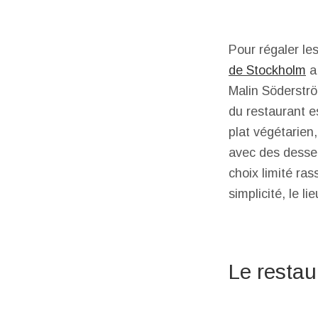
Pour régaler le
de Stockholm
a 
Malin Söderstr
du restaurant 
plat végétarien
avec des desser
choix limité ra
simplicité, le l
Le restau