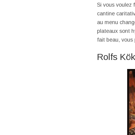
Si vous voulez 
cantine caritat
au menu changent
plateaux sont hyp
fait beau, vous p
Rolfs Kö