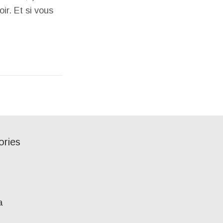
ir. Et si vous
ories
a