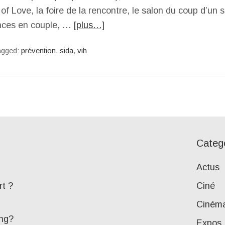
f Love, la foire de la rencontre, le salon du coup d’un so
nces en couple, …
[plus…]
agged:
prévention
,
sida
,
vih
Categ
Actus
rt ?
Ciné
Ciném
ing?
Expos