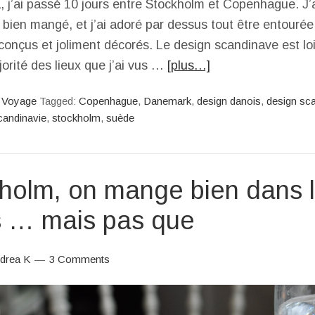
à, j’ai passé 10 jours entre Stockholm et Copenhague. J’ai
ès bien mangé, et j’ai adoré par dessus tout être entouré
 conçus et joliment décorés. Le design scandinave est loi
jorité des lieux que j’ai vus …
[plus…]
,
Voyage
Tagged:
Copenhague
,
Danemark
,
design danois
,
design sc
candinavie
,
stockholm
,
suède
holm, on mange bien dans 
 … mais pas que
drea K
3 Comments