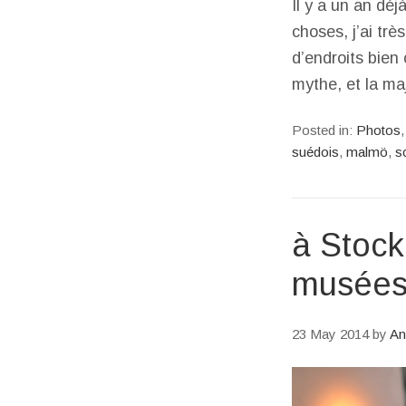
Il y a un an déj
choses, j’ai tr
d’endroits bien
mythe, et la ma
Posted in:
Photos
suédois
,
malmö
,
s
à Stock
musées
23 May 2014
by
An