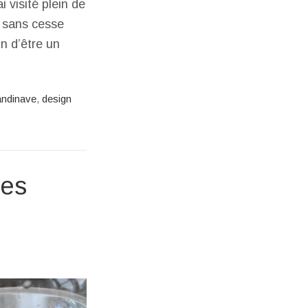
 visité plein de
e sans cesse
n d’être un
andinave
,
design
les