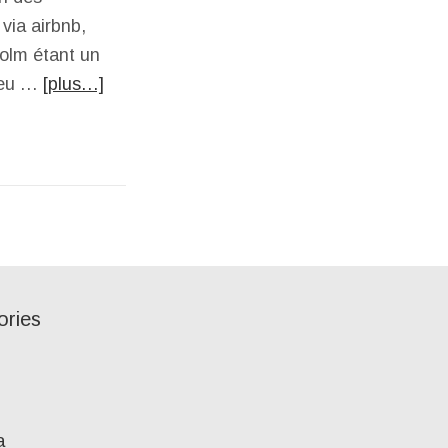
via airbnb,
holm étant un
 peu …
[plus…]
ories
a