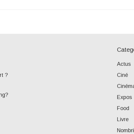
Categ
Actus
rt ?
Ciné
Ciném
ing?
Expos
Food
Livre
Nombri