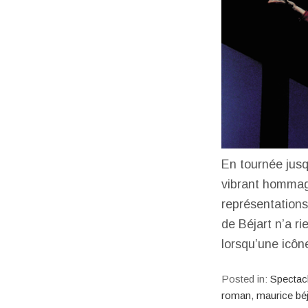
En tournée jusq
vibrant hommag
représentations
de Béjart n’a r
lorsqu’une icôn
Posted in:
Spectac
roman
,
maurice béj