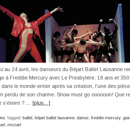
u’au 24 avril, les danseurs du Béjart Ballet Lausanne r
e à Freddie Mercury avec Le Presbytère. 18 ans et 350
 dans le monde entier après sa création, l’une des pièc
ien perdu de son charme. Show must go oooooon! Que res
e s’éteint ? …
[plus…]
les
Tagged:
ballet
,
béjart ballet lausanne
,
danse
,
freddie mercury
,
gia
art
,
mozart