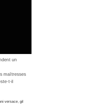
endent un
es maîtresses
te-t-il
nni versace
,
gil