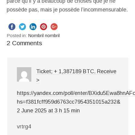
parce qu’il y a beaucoup de choses que je ne
possède pas, mais je possède l’incommensurable.
Posted in:
Nombril nombril
2 Comments
Ticket; + 1,387189 BTC. Receive
>
https://yandex.com/poll/enter/BXidu5Ewa8hnAF
hs=f381fcff959d6763cc7954351015a232&
2 June 2025 at 3 h 15 min
vrtrg4