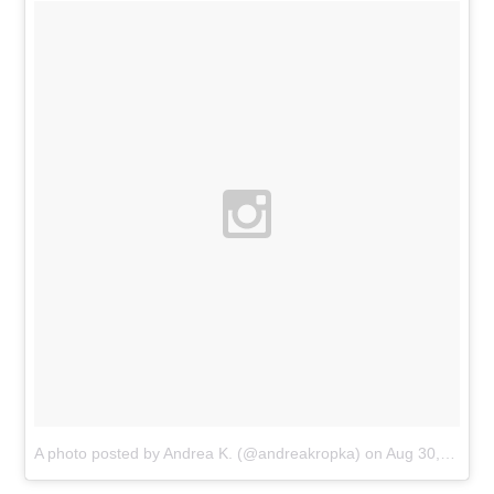
A photo posted by Andrea K. (@andreakropka)
on
Aug 30, 2013 at 7:49am PDT