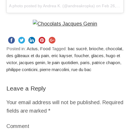
A photo posted by Andrea K. (@andreakropka)
on
Feb 26, 2014 at 5:56am PST
Posted in:
Actus
,
Food
Tagged:
bac sucré
,
brioche
,
chocolat
,
des gâteaux et du pain
,
eric kayser
,
foucher
,
glaces
,
hugo et
victor
,
jacques genin
,
le pain quotidien
,
paris
,
patrice chapon
,
philippe conticini
,
pierre marcolini
,
rue du bac
Leave a Reply
Your email address will not be published.
Required
fields are marked
*
Comment